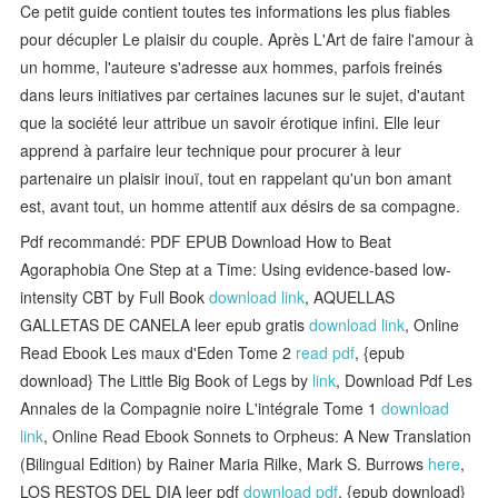
Ce petit guide contient toutes tes informations les plus fiables
pour décupler Le plaisir du couple. Après L'Art de faire l'amour à
un homme, l'auteure s'adresse aux hommes, parfois freinés
dans leurs initiatives par certaines lacunes sur le sujet, d'autant
que la société leur attribue un savoir érotique infini. Elle leur
apprend à parfaire leur technique pour procurer à leur
partenaire un plaisir inouï, tout en rappelant qu'un bon amant
est, avant tout, un homme attentif aux désirs de sa compagne.
Pdf recommandé: PDF EPUB Download How to Beat
Agoraphobia One Step at a Time: Using evidence-based low-
intensity CBT by Full Book
download link
, AQUELLAS
GALLETAS DE CANELA leer epub gratis
download link
, Online
Read Ebook Les maux d'Eden Tome 2
read pdf
, {epub
download} The Little Big Book of Legs by
link
, Download Pdf Les
Annales de la Compagnie noire L'intégrale Tome 1
download
link
, Online Read Ebook Sonnets to Orpheus: A New Translation
(Bilingual Edition) by Rainer Maria Rilke, Mark S. Burrows
here
,
LOS RESTOS DEL DIA leer pdf
download pdf
, {epub download}