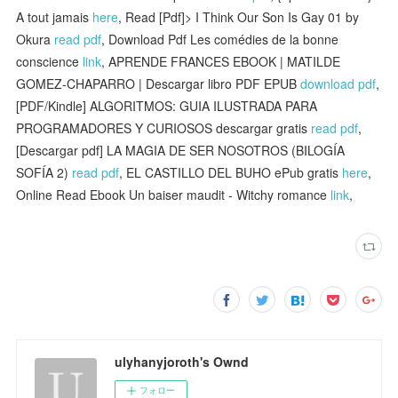
A tout jamais
here
, Read [Pdf]> I Think Our Son Is Gay 01 by
Okura
read pdf
, Download Pdf Les comédies de la bonne
conscience
link
, APRENDE FRANCES EBOOK | MATILDE
GOMEZ-CHAPARRO | Descargar libro PDF EPUB
download pdf
,
[PDF/Kindle] ALGORITMOS: GUIA ILUSTRADA PARA
PROGRAMADORES Y CURIOSOS descargar gratis
read pdf
,
[Descargar pdf] LA MAGIA DE SER NOSOTROS (BILOGÍA
SOFÍA 2)
read pdf
, EL CASTILLO DEL BUHO ePub gratis
here
,
Online Read Ebook Un baiser maudit - Witchy romance
link
,
ulyhanyjoroth's Ownd
フォロー